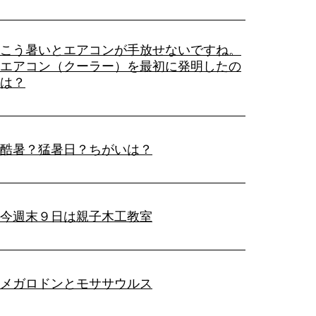
こう暑いとエアコンが手放せないですね。
エアコン（クーラー）を最初に発明したの
は？
酷暑？猛暑日？ちがいは？
今週末９日は親子木工教室
メガロドンとモササウルス