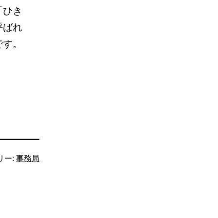
「ひき
呼ばれ
です。
リー:
事務局