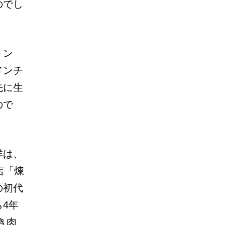
のでし
ミン
メンチ
先に生
ので
祥は、
店「煉
の初代
4年
き肉