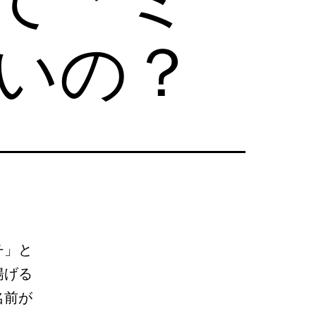
いの？
チ」と
揚げる
名前が