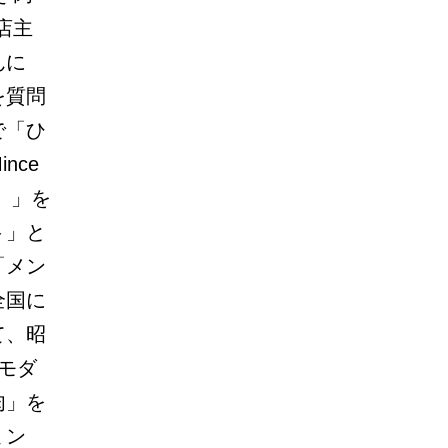
店主
んに
を質問
で「ひ
nce
）」を
ト」と
「メン
全国に
て、昭
モダ
肉」を
ミン