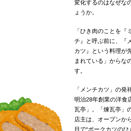
変化するのはなぜな
ょうか。
「ひき肉のことを『
チ』と呼ぶ前に、『
カツ』という料理が
まれている」からな
す。
「メンチカツ」の発
明治28年創業の洋食
瓦亭」。「煉瓦亭」
店主は、オープンから
目で“ポークカツのひ