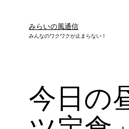
コ
ン
テ
みらいの風通信
ン
みんなのワクワクが止まらない！
ツ
へ
ス
キ
ッ
今日の
プ
ツ定食