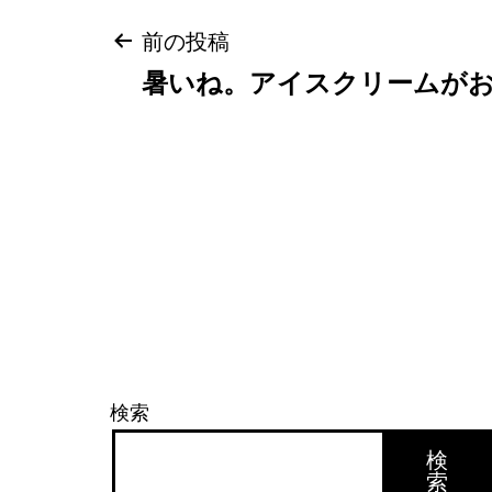
投
前の投稿
暑いね。アイスクリームが
稿
ナ
ビ
ゲ
ー
検索
シ
検
索