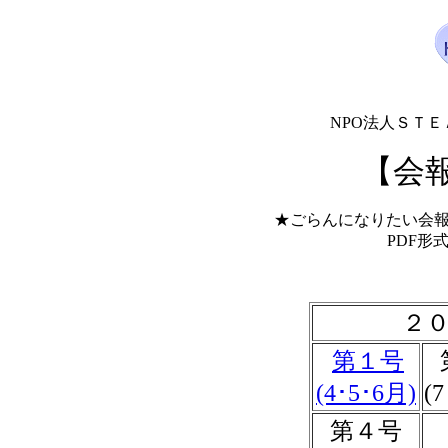
NPO法人ＳＴ
【会
★ごらんになりたい会
PDF形
２
第１号
(4･5･6月)
(
第４号