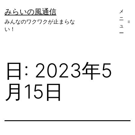
コ
みらいの風通信
メ
ン
ニ
みんなのワクワクが止まらな
テ
ュ
い！
ー
ン
ツ
へ
日:
2023年5
ス
キ
月15日
ッ
プ