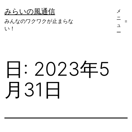
コ
みらいの風通信
メ
ン
ニ
みんなのワクワクが止まらな
テ
ュ
い！
ー
ン
ツ
へ
日:
2023年5
ス
キ
月31日
ッ
プ