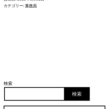
字
カテゴリー:
事務局
虫
く
い
ク
イ
ズ！
検索
検索