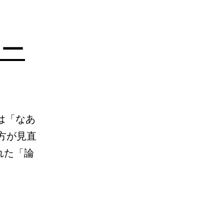
ュー
は「なあ
方が見直
れた「論