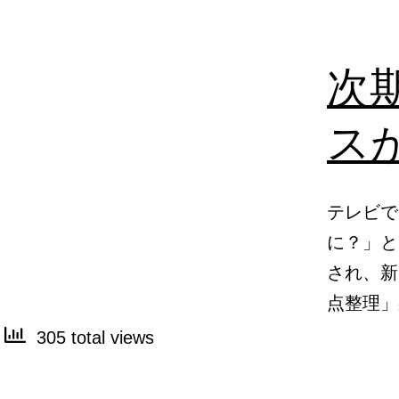
次
ス
テレビで
に？」と
され、新
点整理
305 total views