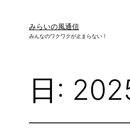
コ
ン
テ
みらいの風通信
ン
みんなのワクワクが止まらない！
ツ
へ
ス
キ
日:
20
ッ
プ