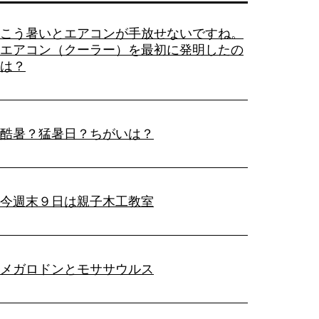
こう暑いとエアコンが手放せないですね。
エアコン（クーラー）を最初に発明したの
は？
酷暑？猛暑日？ちがいは？
今週末９日は親子木工教室
メガロドンとモササウルス