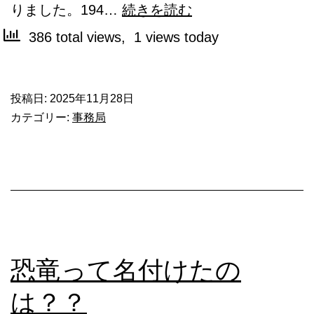
ピ
りました。194…
続きを読む
ザ
386 total views, 1 views today
っ
て
投稿日:
2025年11月28日
お
カテゴリー:
事務局
い
し
い
ね
恐竜って名付けたの
は？？