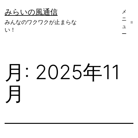
コ
みらいの風通信
メ
ン
ニ
みんなのワクワクが止まらな
テ
ュ
い！
ー
ン
ツ
へ
月:
2025年11
ス
キ
月
ッ
プ