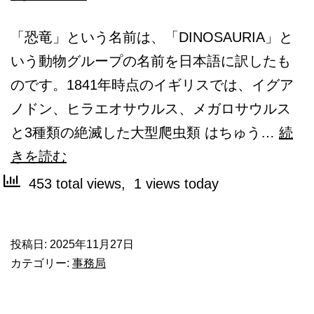
「恐竜」という名前は、「DINOSAURIA」と
いう動物グループの名前を日本語に訳したも
のです。1841年時点のイギリスでは、イグア
ノドン、ヒラエオサウルス、メガロサウルス
と3種類の絶滅した大型爬虫類 はちゅう…
続
恐
きを読む
竜
453 total views, 1 views today
っ
て
投稿日:
2025年11月27日
名
カテゴリー:
事務局
付
け