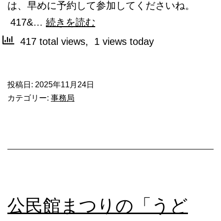
は、早めに予約して参加してくださいね。
ド
417&…
続きを読む
ロ
417 total views, 1 views today
ー
ン
投稿日:
2025年11月24日
プ
カテゴリー:
事務局
ロ
グ
ラ
ミ
ン
グ
公民館まつりの「うど
ワ