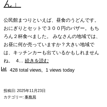
ん」
ー
ク
シ
公民館まつりといえば、昼食のうどんです。
ョ
おにぎりとセットで３００円のバザー。もち
ッ
ろん２杯食べました。 みなさんの地域では、
プ、
お昼に何か売っていますか？大きい地域で
申
は、キッチンカーも出ているかもしれません
込
公
ね。 4…
続きを読む
み
民
428 total views, 1 views today
近
館
づ
ま
く
投稿日:
2025年11月23日
つ
カテゴリー:
事務局
り