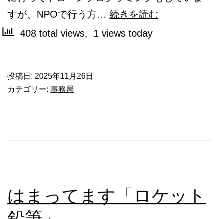
ド
すが、NPOで行う方…
続きを読む
ロ
408 total views, 1 views today
ー
ン
投稿日:
2025年11月26日
プ
カテゴリー:
事務局
ロ
グ
ラ
ミ
ン
グ
はまってます「ロケット
ワ
鉛筆」
ー