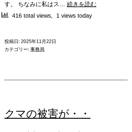
今
す。 ちなみに私はス…
続きを読む
日、
416 total views, 1 views today
明
日
投稿日:
2025年11月22日
は
カテゴリー:
事務局
地
元
の
公
民
館
クマの被害が・・
ま
つ