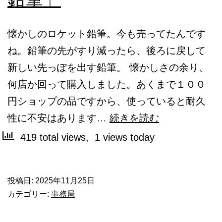
ク
シ
懐かしのロケット鉛筆。今も売ってたんです
ョ
ね。鉛筆の先がすり減ったら、後ろに戻して
ッ
新しい先っぽを出す鉛筆。 懐かしさの余り、
プ
何店か回って購入しました。あくまで１００
予
円ショップの品ですから、使っていると耐久
約
は
性に不安はあります…
続きを読む
開
ま
419 total views, 1 views today
始！
っ
て
投稿日:
2025年11月25日
ま
カテゴリー:
事務局
す
「ロ