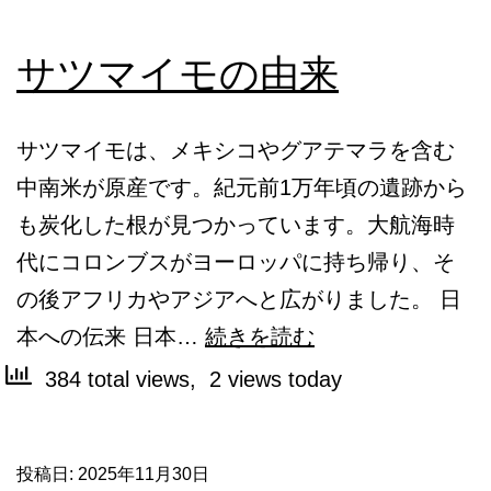
サツマイモの由来
サツマイモは、メキシコやグアテマラを含む
中南米が原産です。紀元前1万年頃の遺跡から
も炭化した根が見つかっています。大航海時
代にコロンブスがヨーロッパに持ち帰り、そ
の後アフリカやアジアへと広がりました。 日
サ
本への伝来 日本…
続きを読む
ツ
384 total views, 2 views today
マ
イ
投稿日:
2025年11月30日
モ