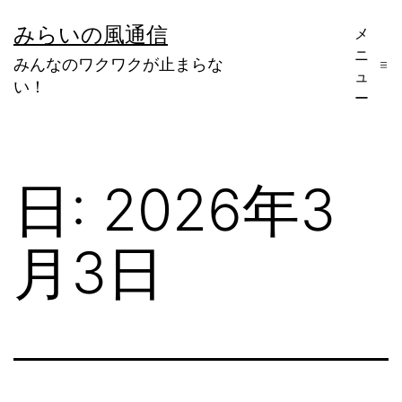
コ
みらいの風通信
メ
ン
ニ
みんなのワクワクが止まらな
テ
ュ
い！
ー
ン
ツ
へ
日:
2026年3
ス
キ
月3日
ッ
プ