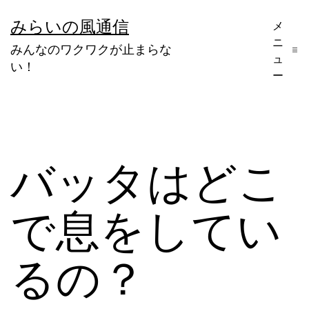
コ
みらいの風通信
メ
ン
ニ
みんなのワクワクが止まらな
テ
ュ
い！
ー
ン
ツ
へ
ス
バッタはどこ
キ
ッ
で息をしてい
プ
るの？