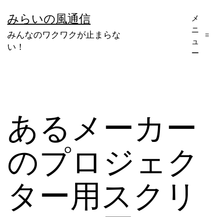
コ
みらいの風通信
メ
ン
ニ
みんなのワクワクが止まらな
テ
ュ
い！
ー
ン
ツ
へ
ス
あるメーカー
キ
ッ
のプロジェク
プ
ター用スクリ