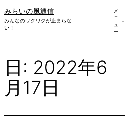
コ
みらいの風通信
メ
ン
ニ
みんなのワクワクが止まらな
テ
ュ
い！
ー
ン
ツ
へ
日:
2022年6
ス
キ
月17日
ッ
プ