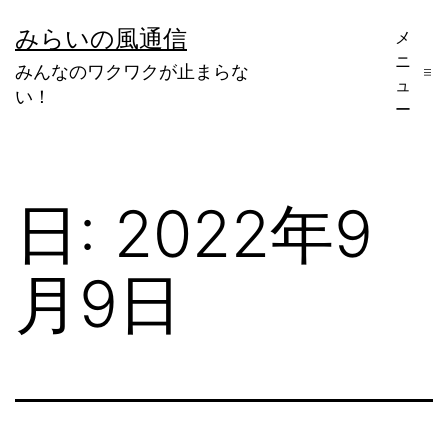
コ
みらいの風通信
メ
ン
ニ
みんなのワクワクが止まらな
テ
ュ
い！
ー
ン
ツ
へ
日:
2022年9
ス
キ
月9日
ッ
プ