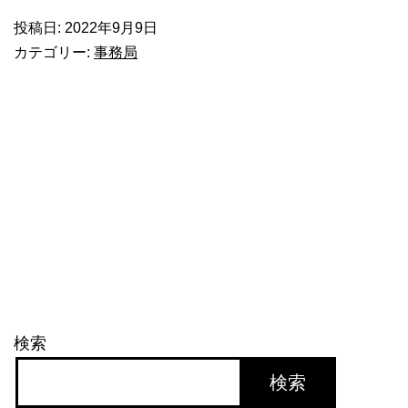
デ
投稿日:
2022年9月9日
ル
カテゴリー:
事務局
タ
ー
ル
人
の
脳
の
神
経
検索
細
胞
検索
数