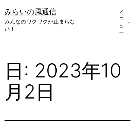
コ
みらいの風通信
メ
ン
ニ
みんなのワクワクが止まらな
テ
ュ
い！
ー
ン
ツ
へ
日:
2023年10
ス
キ
月2日
ッ
プ