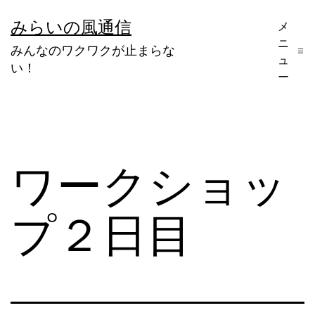
コ
みらいの風通信
メ
ン
ニ
みんなのワクワクが止まらな
テ
ュ
い！
ー
ン
ツ
へ
ス
ワークショッ
キ
ッ
プ２日目
プ