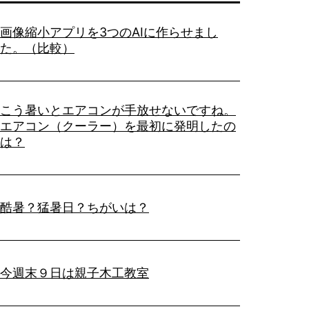
画像縮小アプリを3つのAIに作らせまし
た。（比較）
こう暑いとエアコンが手放せないですね。
エアコン（クーラー）を最初に発明したの
は？
酷暑？猛暑日？ちがいは？
今週末９日は親子木工教室