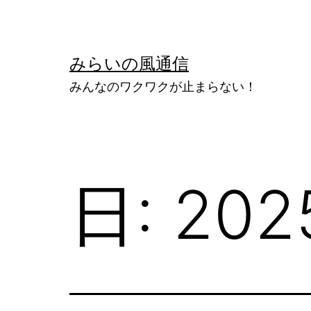
コ
ン
テ
みらいの風通信
ン
みんなのワクワクが止まらない！
ツ
へ
ス
キ
日:
20
ッ
プ