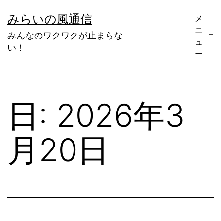
コ
みらいの風通信
メ
ン
ニ
みんなのワクワクが止まらな
テ
ュ
い！
ー
ン
ツ
へ
日:
2026年3
ス
キ
月20日
ッ
プ