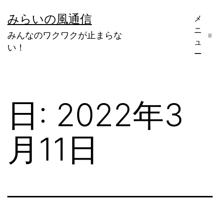
コ
みらいの風通信
メ
ン
ニ
みんなのワクワクが止まらな
テ
ュ
い！
ー
ン
ツ
へ
日:
2022年3
ス
キ
月11日
ッ
プ