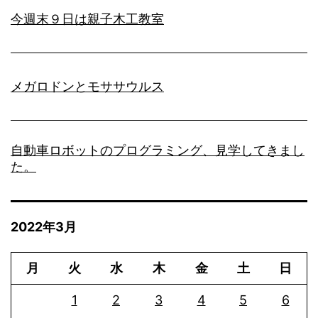
今週末９日は親子木工教室
メガロドンとモササウルス
自動車ロボットのプログラミング、見学してきまし
た。
2022年3月
月
火
水
木
金
土
日
1
2
3
4
5
6