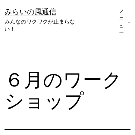
コ
みらいの風通信
メ
ン
ニ
みんなのワクワクが止まらな
テ
ュ
い！
ー
ン
ツ
へ
ス
６月のワーク
キ
ッ
ショップ
プ