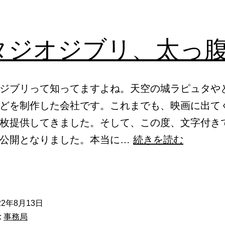
タジオジブリ、太っ
ジブリって知ってますよね。天空の城ラピュタや
どを制作した会社です。これまでも、映画に出て
枚提供してきました。そして、この度、文字付きでTwi
ス
像公開となりました。本当に…
続きを読む
タ
ジ
オ
22年8月13日
ジ
:
事務局
ブ