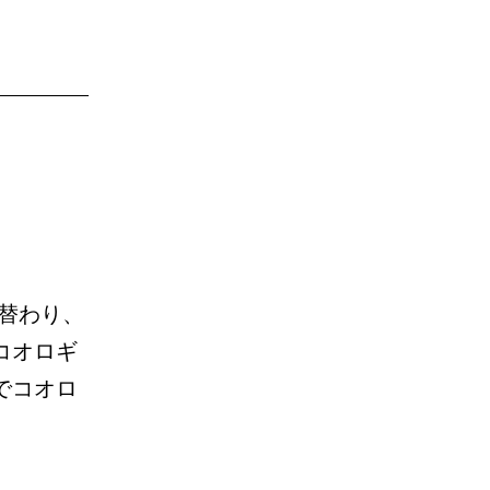
替わり、
コオロギ
でコオロ