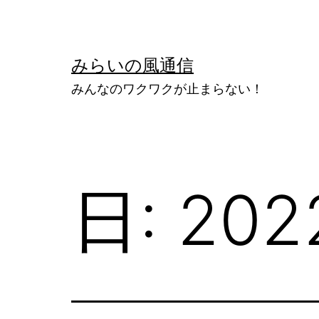
コ
ン
テ
みらいの風通信
ン
みんなのワクワクが止まらない！
ツ
へ
ス
キ
日:
20
ッ
プ