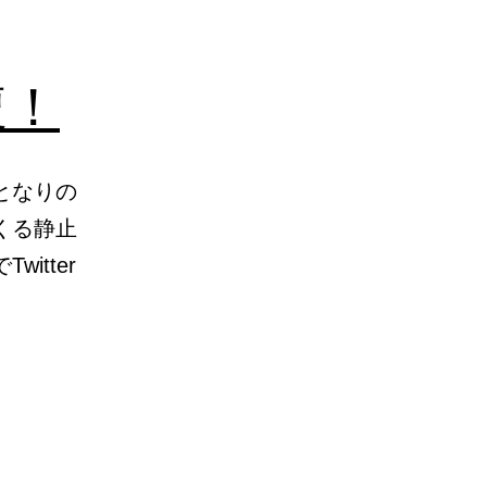
腹！
となりの
くる静止
tter