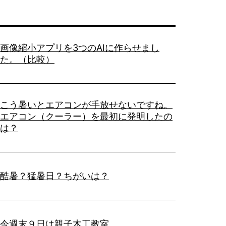
画像縮小アプリを3つのAIに作らせまし
た。（比較）
こう暑いとエアコンが手放せないですね。
エアコン（クーラー）を最初に発明したの
は？
酷暑？猛暑日？ちがいは？
今週末９日は親子木工教室