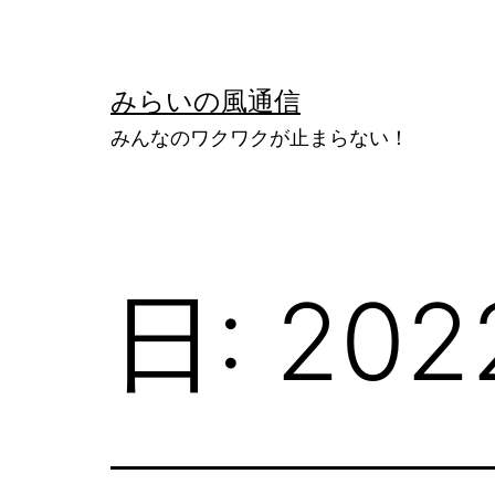
コ
ン
テ
みらいの風通信
ン
みんなのワクワクが止まらない！
ツ
へ
ス
キ
日:
20
ッ
プ