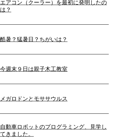
エアコン（クーラー）を最初に発明したの
は？
酷暑？猛暑日？ちがいは？
今週末９日は親子木工教室
メガロドンとモササウルス
自動車ロボットのプログラミング、見学し
てきました。