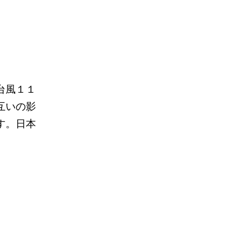
台風１１
互いの影
す。日本
台
風、
明
日
に
は