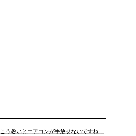
２
個
に!?
こう暑いとエアコンが手放せないですね。