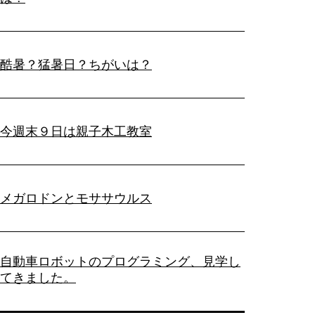
酷暑？猛暑日？ちがいは？
今週末９日は親子木工教室
メガロドンとモササウルス
自動車ロボットのプログラミング、見学し
てきました。