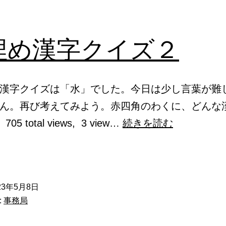
埋め漢字クイズ２
漢字クイズは「水」でした。今日は少し言葉が難
ん。再び考えてみよう。赤四角のわくに、どんな
穴
5 total views, 3 view…
続きを読む
埋
め
漢
23年5月8日
字
:
事務局
ク
イ