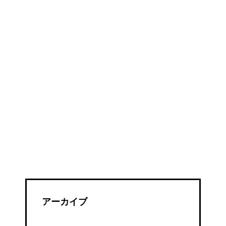
ズ
２
アーカイブ