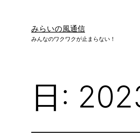
コ
ン
テ
みらいの風通信
ン
みんなのワクワクが止まらない！
ツ
へ
ス
キ
日:
20
ッ
プ