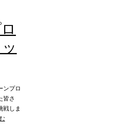
プロ
ョッ
ーンプロ
た皆さ
挑戦しま
今
む
日