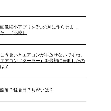
ワ
ー
ク
画像縮小アプリを3つのAIに作らせまし
シ
た。（比較）
ョ
ッ
プ！
こう暑いとエアコンが手放せないですね。
エアコン（クーラー）を最初に発明したの
は？
酷暑？猛暑日？ちがいは？