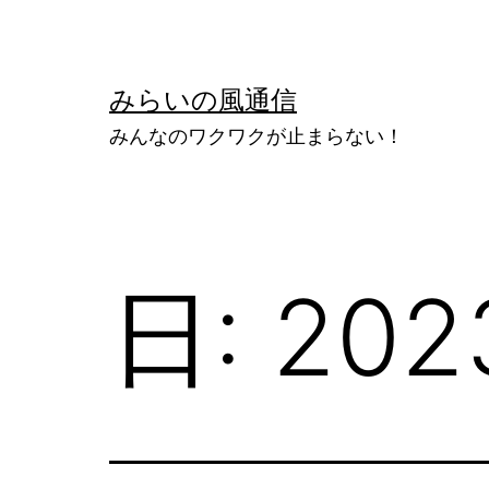
コ
ン
テ
みらいの風通信
ン
みんなのワクワクが止まらない！
ツ
へ
ス
キ
日:
202
ッ
プ