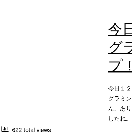
今
グ
プ
今日１２
グラミン
ん。あり
したね
622 total views