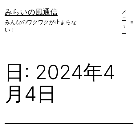
コ
みらいの風通信
メ
ン
ニ
みんなのワクワクが止まらな
テ
ュ
い！
ー
ン
ツ
へ
日:
2024年4
ス
キ
月4日
ッ
プ