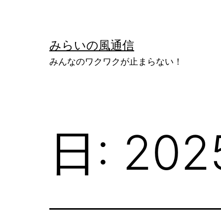
コ
ン
テ
みらいの風通信
ン
みんなのワクワクが止まらない！
ツ
へ
ス
キ
日:
20
ッ
プ