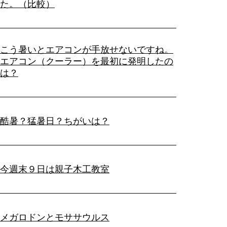
た。（比較）
こう暑いとエアコンが手放せないですね。
エアコン（クーラー）を最初に発明したの
は？
酷暑？猛暑日？ちがいは？
今週末９日は親子木工教室
メガロドンとモササウルス