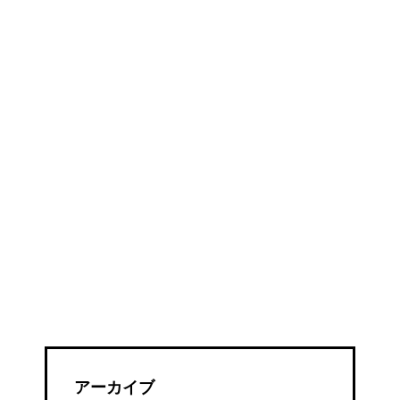
言
え
ば？
アーカイブ