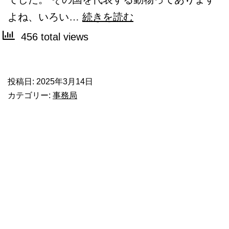
「イ
よね、いろい…
続きを読む
ン
456 total views
ド」
と
投稿日:
2025年3月14日
い
カテゴリー:
事務局
う
と、
何
の
動
物？