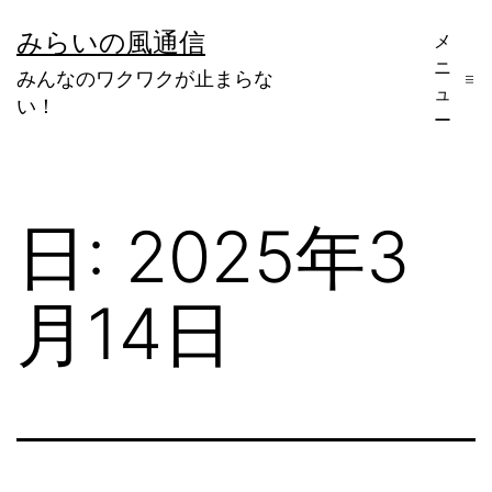
コ
みらいの風通信
メ
ン
ニ
みんなのワクワクが止まらな
テ
ュ
い！
ー
ン
ツ
へ
日:
2025年3
ス
キ
月14日
ッ
プ