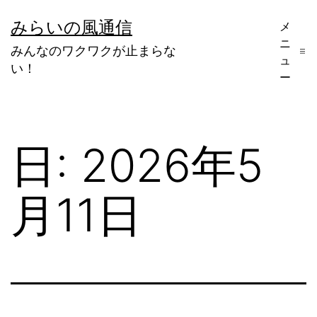
コ
みらいの風通信
メ
ン
ニ
みんなのワクワクが止まらな
テ
ュ
い！
ー
ン
ツ
へ
日:
2026年5
ス
キ
月11日
ッ
プ