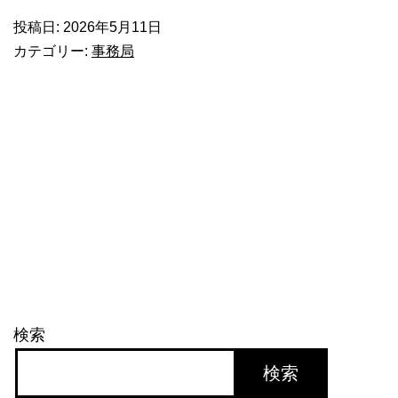
チ
投稿日:
2026年5月11日
ッ
カテゴリー:
事務局
プ
ス
の
袋
が
白
黒
に？
検索
検索