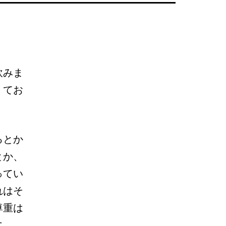
飲みま
くてお
るとか
とか、
ってい
れはそ
尊重は
に、