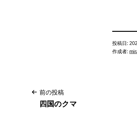
投稿日:
20
作成者:
mir
投
前の投稿
四国のクマ
稿
ナ