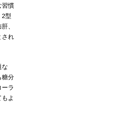
む習慣
2型
肪肝、
とされ
題な
も糖分
コーラ
てもよ