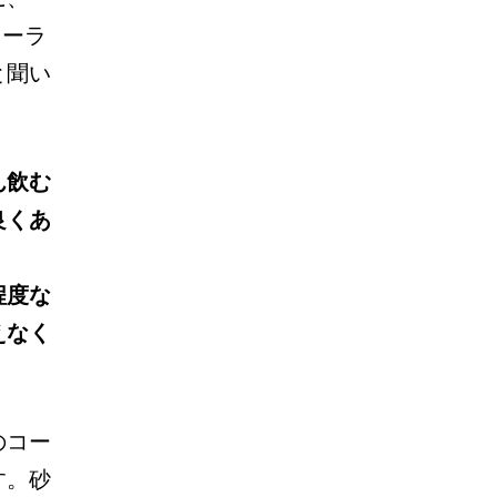
「コーラ
と聞い
ん飲む
良くあ
程度な
えなく
のコー
す。砂