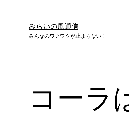
コ
ン
テ
みらいの風通信
ン
みんなのワクワクが止まらない！
ツ
へ
ス
キ
ッ
コーラ
プ