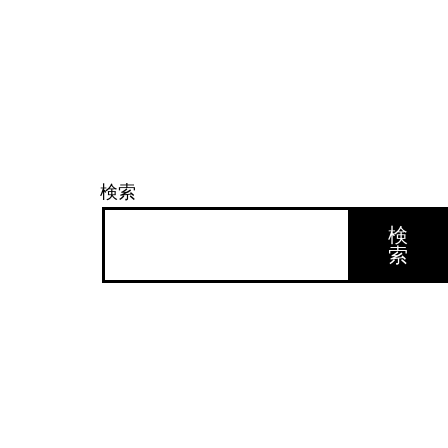
ビ
ゲ
ー
検索
シ
検
索
ョ
ン