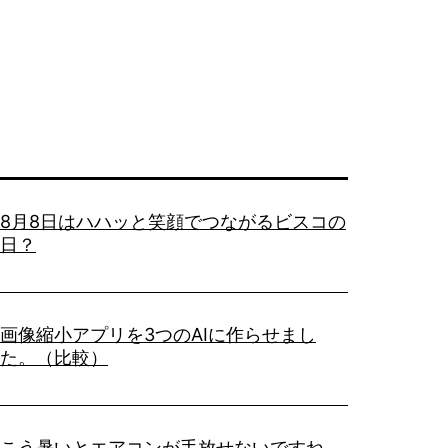
8月8日はハハッと笑顔でつながるビスコの
日？
画像縮小アプリを3つのAIに作らせまし
た。（比較）
こう暑いとエアコンが手放せないですね。