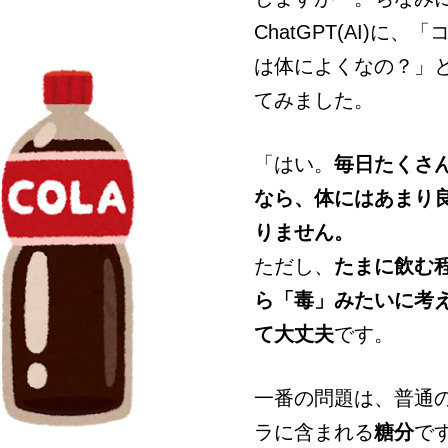
ChatGPT(AI)に、
は体によくなの？」
てみました。
「はい。
毎日たくさ
なら、体にはあまり
りません。
ただし、
たまに飲む
ら「毒」みたいに考
て大丈夫
です。
一番の問題は、普通
ラに含まれる
糖分
で