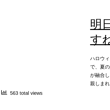
明
す
ハロウィ
で、夏の
が融合し
親しま
563 total views