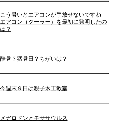
こう暑いとエアコンが手放せないですね。
エアコン（クーラー）を最初に発明したの
は？
酷暑？猛暑日？ちがいは？
今週末９日は親子木工教室
メガロドンとモササウルス