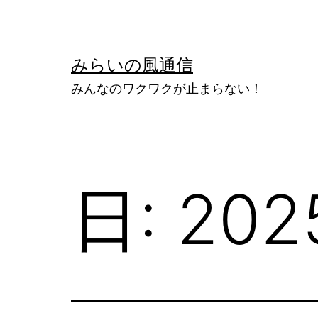
コ
ン
テ
みらいの風通信
ン
みんなのワクワクが止まらない！
ツ
へ
ス
キ
日:
20
ッ
プ