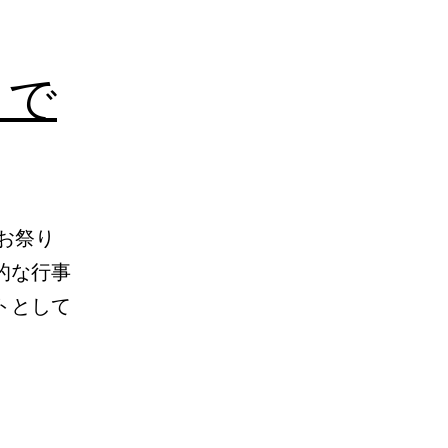
うで
お祭り
的な行事
トとして