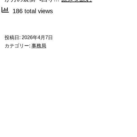
宙
186 total views
船
オ
投稿日:
2026年4月7日
リ
カテゴリー:
事務局
オ
ン、
月
の
「裏
側」
を
通
過