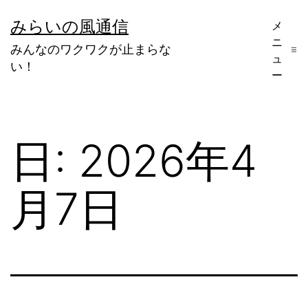
コ
みらいの風通信
メ
ン
ニ
みんなのワクワクが止まらな
テ
ュ
い！
ー
ン
ツ
へ
日:
2026年4
ス
キ
月7日
ッ
プ