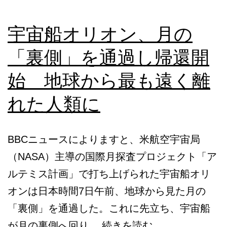
宇宙船オリオン、月の
「裏側」を通過し帰還開
始 地球から最も遠く離
れた人類に
BBCニュースによりますと、米航空宇宙局
（NASA）主導の国際月探査プロジェクト「ア
ルテミス計画」で打ち上げられた宇宙船オリ
オンは日本時間7日午前、地球から見た月の
「裏側」を通過した。これに先立ち、宇宙船
宇
が月の裏側へ回り…
続きを読む