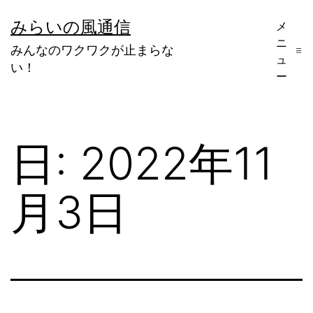
コ
みらいの風通信
メ
ン
ニ
みんなのワクワクが止まらな
テ
ュ
い！
ー
ン
ツ
へ
日:
2022年11
ス
キ
月3日
ッ
プ