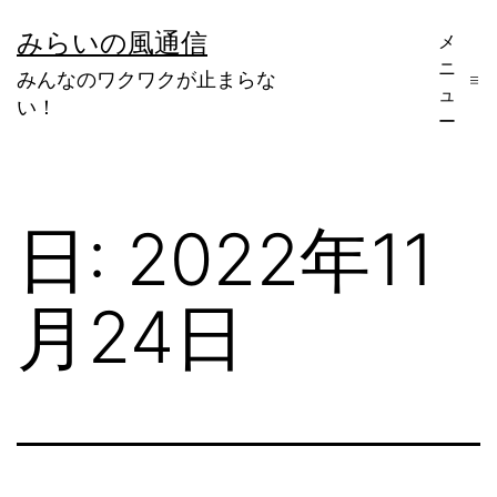
コ
みらいの風通信
メ
ン
ニ
みんなのワクワクが止まらな
テ
ュ
い！
ー
ン
ツ
へ
日:
2022年11
ス
キ
月24日
ッ
プ