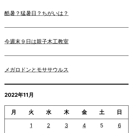
酷暑？猛暑日？ちがいは？
今週末９日は親子木工教室
メガロドンとモササウルス
2022年11月
月
火
水
木
金
土
日
1
2
3
4
5
6