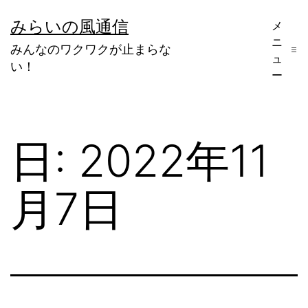
コ
みらいの風通信
メ
ン
ニ
みんなのワクワクが止まらな
テ
ュ
い！
ー
ン
ツ
へ
日:
2022年11
ス
キ
月7日
ッ
プ