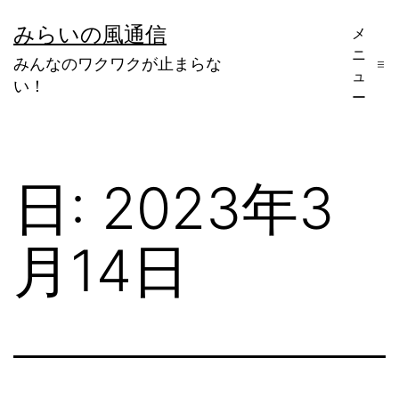
コ
みらいの風通信
メ
ン
ニ
みんなのワクワクが止まらな
テ
ュ
い！
ー
ン
ツ
へ
日:
2023年3
ス
キ
月14日
ッ
プ