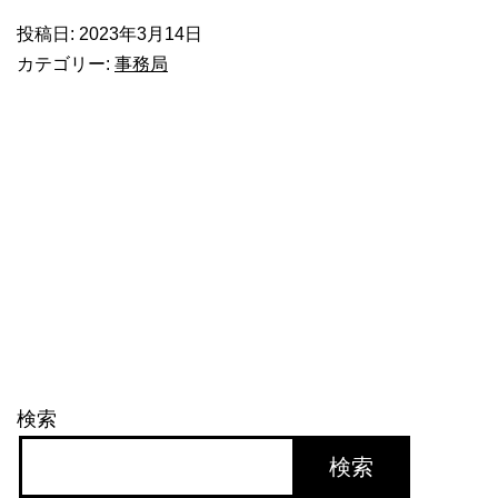
ホ
投稿日:
2023年3月14日
ワ
カテゴリー:
事務局
イ
ト
デ
ー。
日
本
独
自
の
検索
文
化！
検索