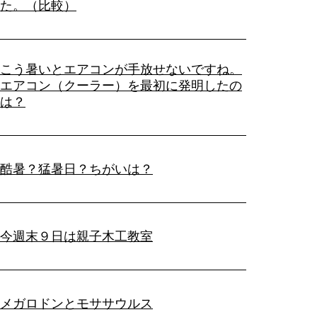
た。（比較）
こう暑いとエアコンが手放せないですね。
エアコン（クーラー）を最初に発明したの
は？
酷暑？猛暑日？ちがいは？
今週末９日は親子木工教室
メガロドンとモササウルス