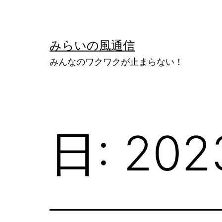
コ
ン
テ
みらいの風通信
ン
みんなのワクワクが止まらない！
ツ
へ
ス
キ
日:
20
ッ
プ