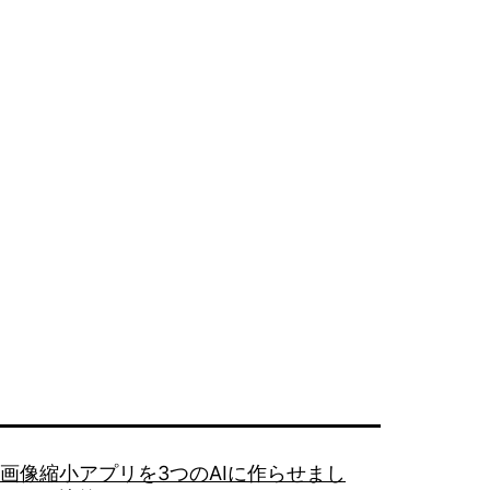
水
族
館
画像縮小アプリを3つのAIに作らせまし