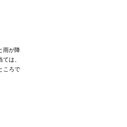
と雨が降
当ては、
ところで
１
年
半
ぶ
り
の