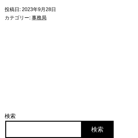
ワ
投稿日:
2023年9月28日
ー
カテゴリー:
事務局
ク
シ
ョ
ッ
プ
の
動
画
を
検索
ア
ッ
検索
プ