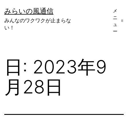
コ
みらいの風通信
メ
ン
ニ
みんなのワクワクが止まらな
テ
ュ
い！
ー
ン
ツ
へ
日:
2023年9
ス
キ
月28日
ッ
プ