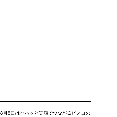
ぱ
い
8月8日はハハッと笑顔でつながるビスコの