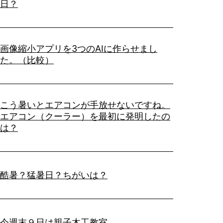
日？
画像縮小アプリを3つのAIに作らせまし
た。（比較）
こう暑いとエアコンが手放せないですね。
エアコン（クーラー）を最初に発明したの
は？
酷暑？猛暑日？ちがいは？
今週末９日は親子木工教室