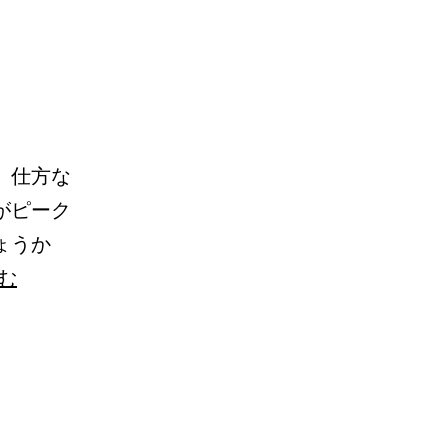
。仕方な
がピーク
ょうか
花
む
見
客
が
い
っ