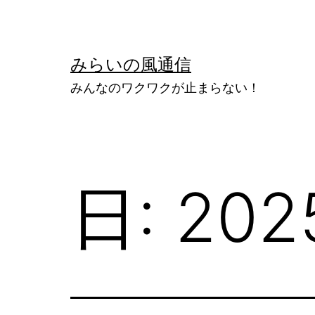
コ
ン
テ
みらいの風通信
ン
みんなのワクワクが止まらない！
ツ
へ
ス
キ
日:
20
ッ
プ