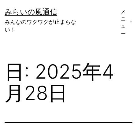
コ
みらいの風通信
メ
ン
ニ
みんなのワクワクが止まらな
テ
ュ
い！
ー
ン
ツ
へ
日:
2025年4
ス
キ
月28日
ッ
プ