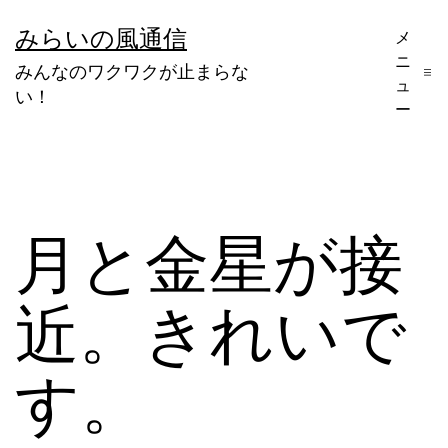
コ
みらいの風通信
メ
ン
ニ
みんなのワクワクが止まらな
テ
ュ
い！
ー
ン
ツ
へ
ス
月と金星が接
キ
ッ
近。きれいで
プ
す。