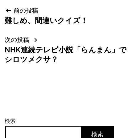
投
前の投稿
難しめ、間違いクイズ！
稿
ナ
次の投稿
NHK連続テレビ小説「らんまん」で
ビ
シロツメクサ？
ゲ
ー
シ
ョ
検索
ン
検索