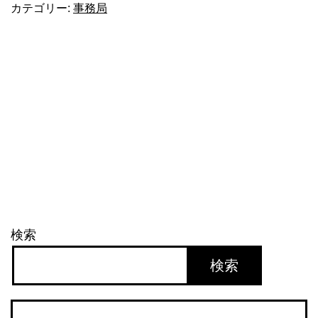
カテゴリー:
事務局
の
ジ
ャ
ン
プ
力
検索
検索