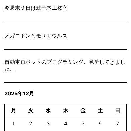
今週末９日は親子木工教室
メガロドンとモササウルス
自動車ロボットのプログラミング、見学してきまし
た。
2025年12月
月
火
水
木
金
土
日
1
2
3
4
5
6
7