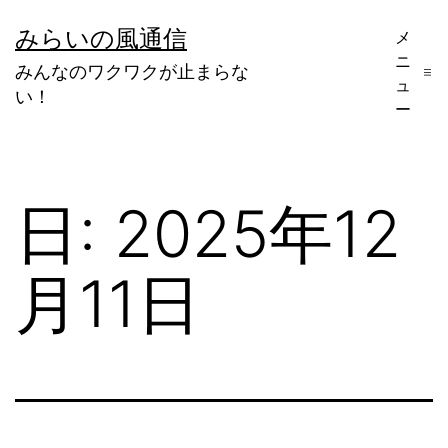
コ
みらいの風通信
メ
ン
ニ
みんなのワクワクが止まらな
テ
ュ
い！
ー
ン
ツ
へ
日:
2025年12
ス
キ
月11日
ッ
プ