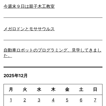
今週末９日は親子木工教室
メガロドンとモササウルス
自動車ロボットのプログラミング、見学してきまし
た。
2025年12月
月
火
水
木
金
土
日
1
2
3
4
5
6
7