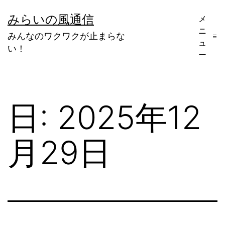
コ
みらいの風通信
メ
ン
ニ
みんなのワクワクが止まらな
テ
ュ
い！
ー
ン
ツ
へ
日:
2025年12
ス
キ
月29日
ッ
プ